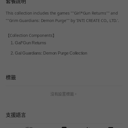
套餐說明
This collection includes the games ""Girl*Gun Returns"" and
""Grim Guardians: Demon Purge"" by 'INTI CREATE CO., LTD.'.
【Collection Components】
Gal*Gun Returns
Gal Guardians: Demon Purge Collection
標籤
沒有設置標籤。
支援語言