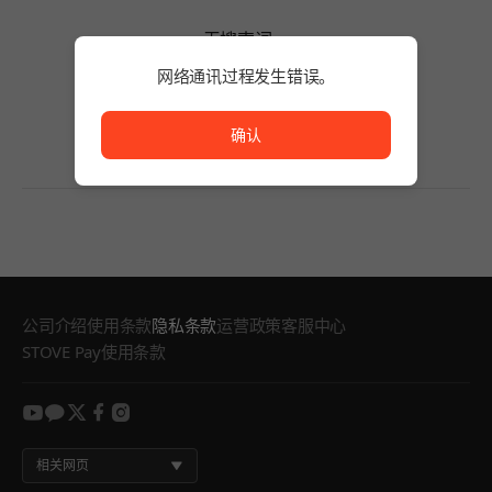
无搜索词。
请缩短搜索词的字数或变更筛选条件。
网络通讯过程发生错误。
无搜索词。
网络通讯过程发生错误。
确认
公司介绍
使用条款
隐私条款
运营政策
客服中心
STOVE Pay使用条款
youtube
kakao
twitter
facebook
instagram
相关网页