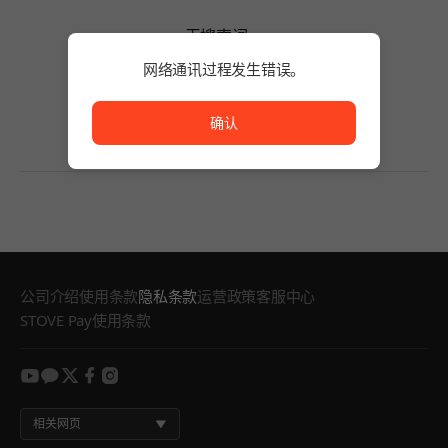
无搜索词。
请缩短搜索词的字数或变更筛选条件。
网络通讯过程发生错误。
无搜索词。
网络通讯过程发生错误。
确认
公司介绍
使用条款
隐私条款
运营政策
客服中心
STOVE Pay使用条款
youtube
kakao
twitter
facebook
instagram
相关网页