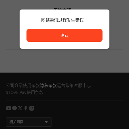
无搜索词。
请缩短搜索词的字数或变更筛选条件。
网络通讯过程发生错误。
无搜索词。
网络通讯过程发生错误。
确认
公司介绍
使用条款
隐私条款
运营政策
客服中心
STOVE Pay使用条款
youtube
kakao
twitter
facebook
instagram
相关网页