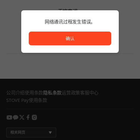
无搜索词。
请缩短搜索词的字数或变更筛选条件。
网络通讯过程发生错误。
无搜索词。
网络通讯过程发生错误。
确认
公司介绍
使用条款
隐私条款
运营政策
客服中心
STOVE Pay使用条款
youtube
kakao
twitter
facebook
instagram
相关网页