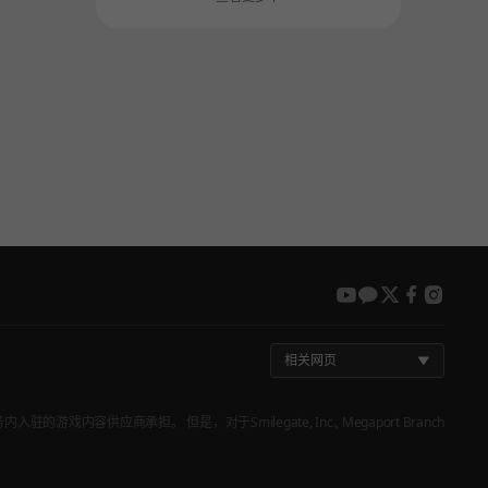
youtube
kakao
twitter
faceboo
insta
相关网页
戏内容供应商承担。 但是，对于Smilegate, Inc., Megaport Branch