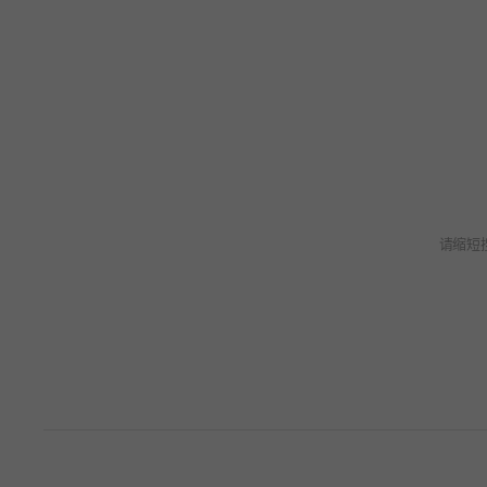
请缩短
无搜索词。