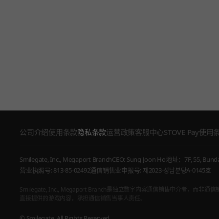
公司介绍
使用条款
隐私条款
运营政策
客服中心
STOVE Pay使用
Smilegate, Inc., Megaport Branch
CEO: Sung Joon Ho
地址：7F, 55, Bundan
营业执照号: 813-85-02492
通信销售业申报号: 제2023-성남분당A-0145호
Smilegate, Inc., Megaport Branch是独立数字内容通信销售中介者
直接提供的游戏内容，承担通信销售当事人责任。
© Smilegate. All Rights Reserved.