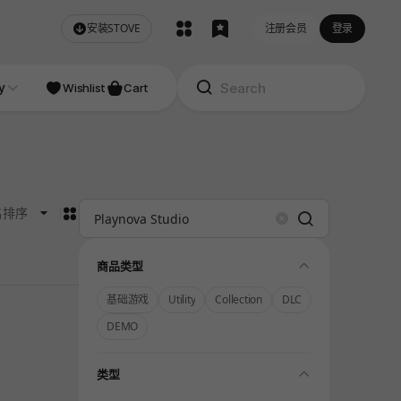
安装STOVE
注册会员
登录
NDIE
y
Studio
Wishlist
Cart
카드형
名排序
Search
Clear
folding
商品类型
基础游戏
Utility
Collection
DLC
DEMO
folding
类型