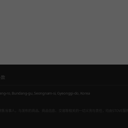
条款
g-ro, Bundang-gu, Seongnam-si, Gyeonggi-do, Korea
，而非通信销售当事人，与发布的商品、商品信息、交易等相关的一切义务与责任，均由STOVE服务内入驻的游