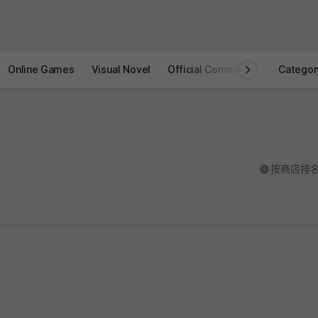
Online Games
Visual Novel
Official Community
STOVE I
Categor
도움말
按商店排