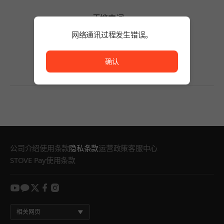
无搜索词。
请缩短搜索词的字数或变更筛选条件。
网络通讯过程发生错误。
无搜索词。
网络通讯过程发生错误。
确认
公司介绍
使用条款
隐私条款
运营政策
客服中心
STOVE Pay使用条款
youtube
kakao
twitter
facebook
instagram
相关网页