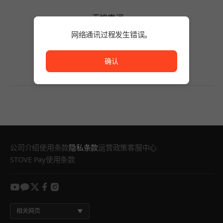
无搜索词。
请缩短搜索词的字数或变更筛选条件。
网络通讯过程发生错误。
无搜索词。
网络通讯过程发生错误。
确认
公司介绍
使用条款
隐私条款
运营政策
客服中心
STOVE Pay使用条款
youtube
kakao
twitter
facebook
instagram
相关网页