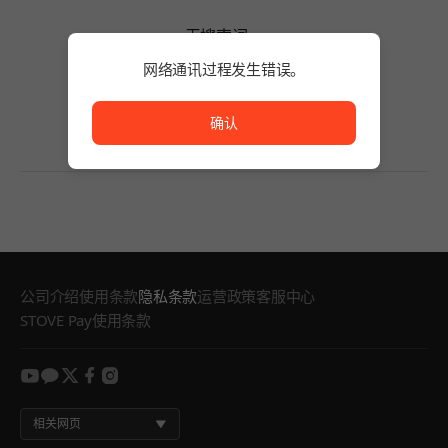
无搜索词。
请缩短搜索词的字数或变更筛选条件。
网络通讯过程发生错误。
无搜索词。
网络通讯过程发生错误。
确认
公司介绍
使用条款
隐私条款
运营政策
客服中心
STOVE Pay使用条款
youtube
kakao
twitter
facebook
instagram
相关网页