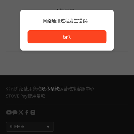
无搜索词。
请缩短搜索词的字数或变更筛选条件。
网络通讯过程发生错误。
无搜索词。
网络通讯过程发生错误。
确认
公司介绍
使用条款
隐私条款
运营政策
客服中心
STOVE Pay使用条款
youtube
kakao
twitter
facebook
instagram
相关网页