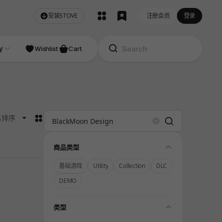
安装STOVE
注册会员
登录
NDIE
y
Studio
Wishlist
Cart
카드형
名排序
Search
Clear
folding
商品类型
基础游戏
Utility
Collection
DLC
DEMO
folding
类型