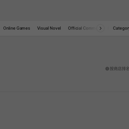
Online Games
Visual Novel
Official Community
STOVE I
Categor
도움말
按商店排