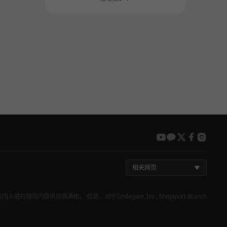
youtube
kakao
twitter
faceboo
insta
相关网页
戏内容供应商承担。 但是，对于Smilegate, Inc., Megaport Branch