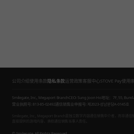
公司介绍
使用条款
隐私条款
运营政策
客服中心
STOVE Pay使用
Smilegate, Inc., Megaport Branch
CEO: Sung Joon Ho
地址：7F, 55, Bundan
营业执照号: 813-85-02492
通信销售业申报号: 제2023-성남분당A-0145호
Smilegate, Inc., Megaport Branch是独立数字内容通信销售中介者
直接提供的游戏内容，承担通信销售当事人责任。
© Smilegate. All Rights Reserved.