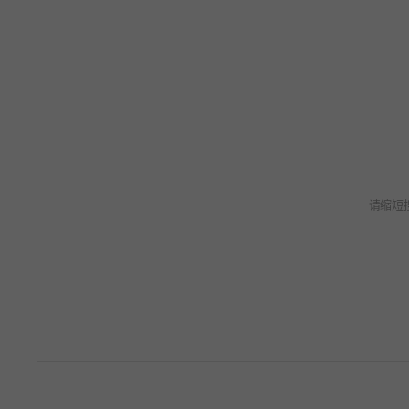
请缩短
无搜索词。