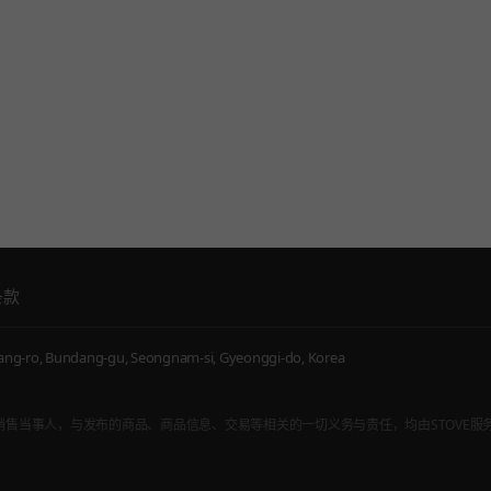
条款
g-ro, Bundang-gu, Seongnam-si, Gyeonggi-do, Korea
，而非通信销售当事人，与发布的商品、商品信息、交易等相关的一切义务与责任，均由STOVE服务内入驻的游