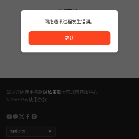
无搜索词。
请缩短搜索词的字数或变更筛选条件。
网络通讯过程发生错误。
无搜索词。
网络通讯过程发生错误。
确认
公司介绍
使用条款
隐私条款
运营政策
客服中心
STOVE Pay使用条款
youtube
kakao
twitter
facebook
instagram
相关网页