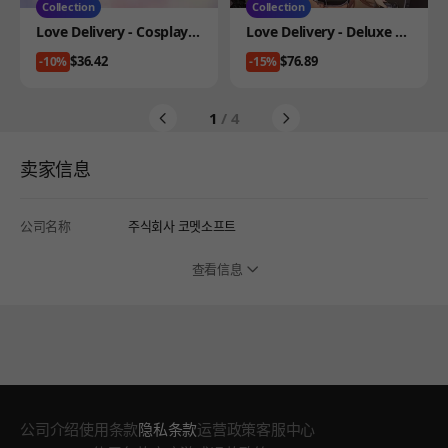
Collection
Collection
Product
Product
Love Delivery - Cosplay C
Love Delivery - Deluxe C
ollection
ollection
Price
Price
$36.42
$76.89
-10%
-15%
1
/ 4
卖家信息
公司名称
주식회사 코멧소프트
查看信息
公司介绍
使用条款
隐私条款
运营政策
客服中心