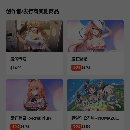
创作者/发行商其他商品
Product
Product
爱的传递
爱在登录
Price
$5.75
Price
-50%
$14.99
Product
Product
爱在登录 (Secret Plus)
환일의 요하네 - NUMAZU i
n the MIRAGE -
Price
Price
$6.75
$8.99
-50%
-70%