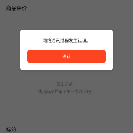
商品评价
网络通讯过程发生错误。
如想编写内容，请先
登录
。
网络通讯过程发生错误。
确认
暂无评论。
使用商品并写下第一条评论吧！
标签