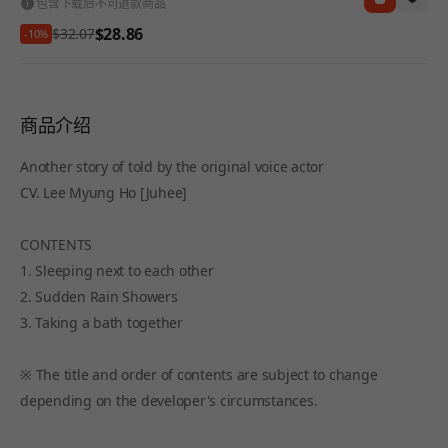
包含下载后不可退款商品
$28.86
$32.07
-10%
商品介绍
Another story of told by the original voice actor
CV. Lee Myung Ho [Juhee]
CONTENTS
1. Sleeping next to each other
2. Sudden Rain Showers
3. Taking a bath together
※ The title and order of contents are subject to change
depending on the developer's circumstances.