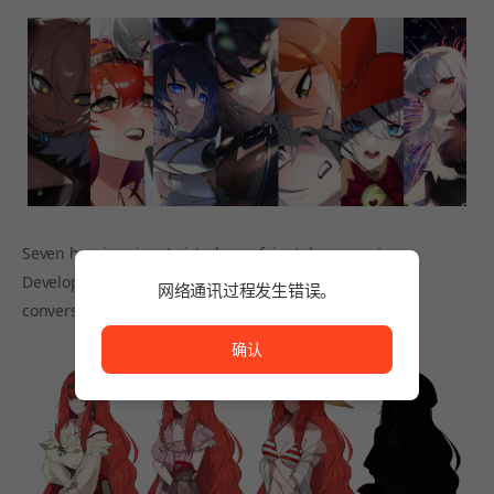
Seven heroines in a twisted gory fairy tale concept,
Develop relationships and unlock new outfits through
网络通讯过程发生错误。
conversations, gifts, and more!
网络通讯过程发生错误。
确认