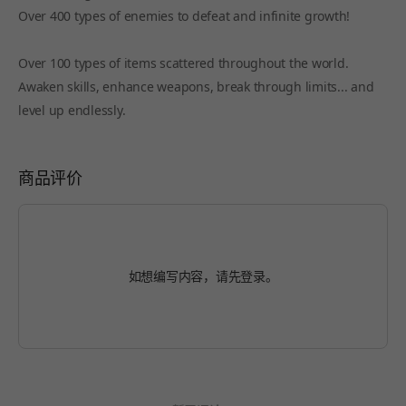
Over 400 types of enemies to defeat and infinite growth!
Over 100 types of items scattered throughout the world.
Awaken skills, enhance weapons, break through limits... and
level up endlessly.
商品评价
如想编写内容，请先
登录
。