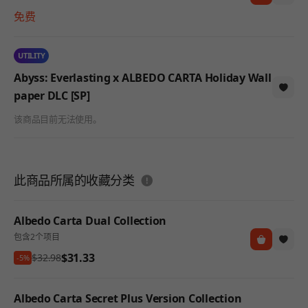
免费
UTILITY
Abyss: Everlasting x ALBEDO CARTA Holiday Wall
paper DLC [SP]
该商品目前无法使用。
도움말
此商品所属的收藏分类
Albedo Carta Dual Collection
包含2个项目
$31.33
$32.98
-5%
Albedo Carta Secret Plus Version Collection