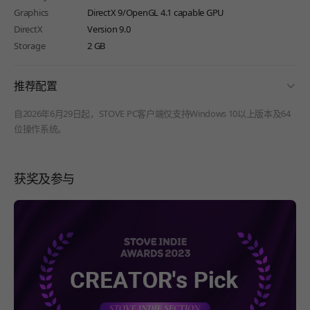
Graphics
DirectX 9/OpenGL 4.1 capable GPU
DirectX
Version 9.0
Storage
2 GB
fold
推荐配置
自2026年6月29日起，STOVE PC客户端仅支持Windows 10以上版本及64
位操作系统。
获奖及参与
페이지 이동