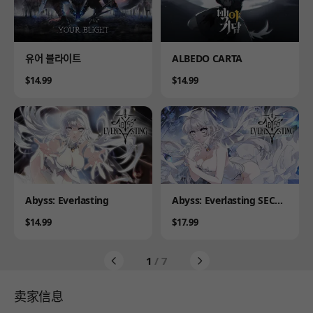
Product
Product
유어 블라이트
ALBEDO CARTA
Price
Price
$14.99
$14.99
Product
Product
Abyss: Everlasting
Abyss: Everlasting SECRE
T PLUS
Price
Price
$14.99
$17.99
1
/ 7
卖家信息