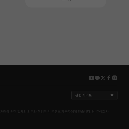
youtube
kakao
twitter
faceboo
insta
관련 사이트
거래에 관한 일체의 의무와 책임은 각 콘텐츠 제공자에게 있습니다. 단, 주식회사