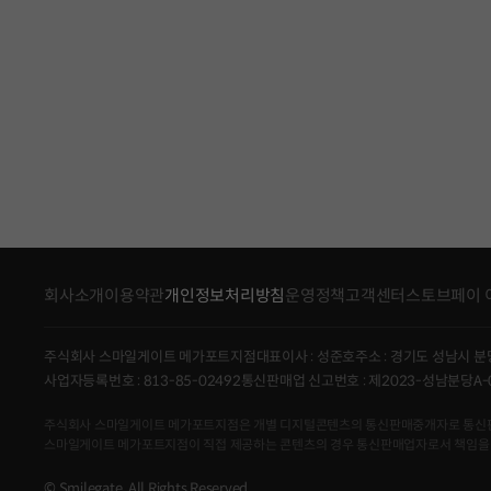
회사소개
이용약관
개인정보처리방침
운영정책
고객센터
스토브페이 
주식회사 스마일게이트 메가포트지점
대표이사 : 성준호
주소 : 경기도 성남시 분
사업자등록번호 : 813-85-02492
통신판매업 신고번호 : 제2023-성남분당A-
주식회사 스마일게이트 메가포트지점은 개별 디지털콘텐츠의 통신판매중개자로 통신판매의 당
스마일게이트 메가포트지점이 직접 제공하는 콘텐츠의 경우 통신판매업자로서 책임을
© Smilegate. All Rights Reserved.