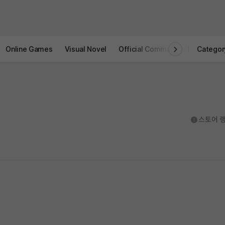
Online Games
Visual Novel
Official Community
STOVE I
Categor
도움말
스토어 랭