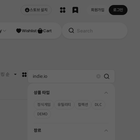
스토브 설치
회원가입
로그인
NDIE
y
Studio
Wishlist
Cart
카드형
킹 순
Search
Clear
상품 타입
folding
정식게임
유틸리티
컬렉션
DLC
DEMO
장르
folding