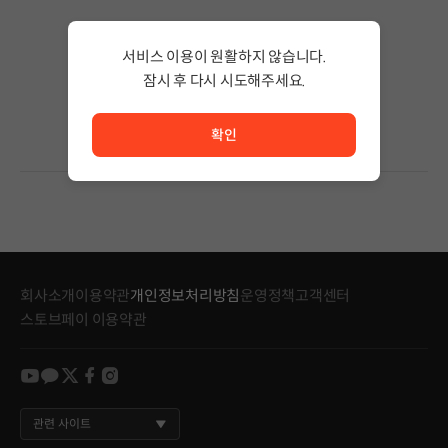
검색 결과가 없습니다.
서비스 이용이 원활하지 않습니다.
검색어의 단어 수를 줄이거나 필터조건을 변경하세요.
검색 결과가 없습니다.
잠시 후 다시 시도해주세요.
서비스 이용이 원활하지 않습니다. <br/> 잠시 후 다시 시도
확인
회사소개
이용약관
개인정보처리방침
운영정책
고객센터
스토브페이 이용약관
youtube
kakao
twitter
facebook
instagram
관련 사이트