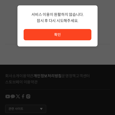
검색 결과가 없습니다.
서비스 이용이 원활하지 않습니다.
검색어의 단어 수를 줄이거나 필터조건을 변경하세요.
검색 결과가 없습니다.
잠시 후 다시 시도해주세요.
서비스 이용이 원활하지 않습니다. <br/> 잠시 후 다시 시도
확인
회사소개
이용약관
개인정보처리방침
운영정책
고객센터
스토브페이 이용약관
youtube
kakao
twitter
facebook
instagram
관련 사이트