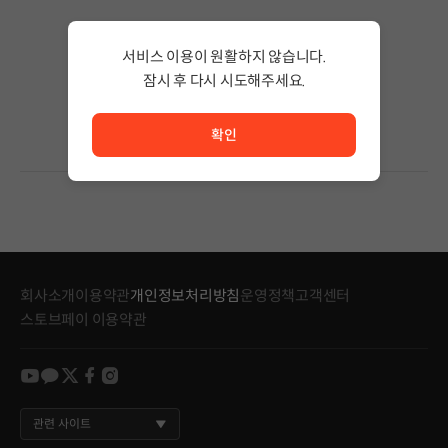
검색 결과가 없습니다.
서비스 이용이 원활하지 않습니다.
검색어의 단어 수를 줄이거나 필터조건을 변경하세요.
검색 결과가 없습니다.
잠시 후 다시 시도해주세요.
서비스 이용이 원활하지 않습니다. <br/> 잠시 후 다시 시도
확인
회사소개
이용약관
개인정보처리방침
운영정책
고객센터
스토브페이 이용약관
youtube
kakao
twitter
facebook
instagram
관련 사이트