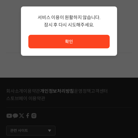
검색 결과가 없습니다.
서비스 이용이 원활하지 않습니다.
검색어의 단어 수를 줄이거나 필터조건을 변경하세요.
검색 결과가 없습니다.
잠시 후 다시 시도해주세요.
서비스 이용이 원활하지 않습니다. <br/> 잠시 후 다시 시도
확인
회사소개
이용약관
개인정보처리방침
운영정책
고객센터
스토브페이 이용약관
youtube
kakao
twitter
facebook
instagram
관련 사이트