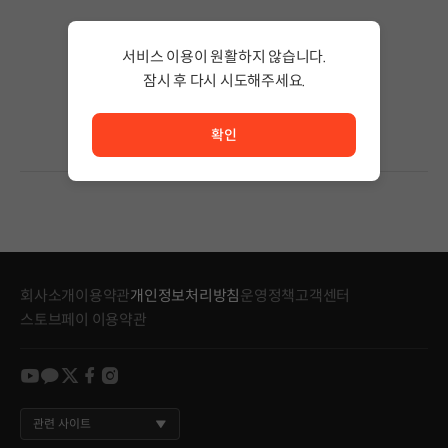
검색 결과가 없습니다.
서비스 이용이 원활하지 않습니다.
검색어의 단어 수를 줄이거나 필터조건을 변경하세요.
검색 결과가 없습니다.
잠시 후 다시 시도해주세요.
서비스 이용이 원활하지 않습니다. <br/> 잠시 후 다시 시도
확인
회사소개
이용약관
개인정보처리방침
운영정책
고객센터
스토브페이 이용약관
youtube
kakao
twitter
facebook
instagram
관련 사이트