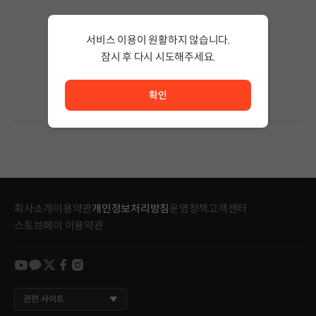
검색 결과가 없습니다.
서비스 이용이 원활하지 않습니다.
검색어의 단어 수를 줄이거나 필터조건을 변경하세요.
검색 결과가 없습니다.
잠시 후 다시 시도해주세요.
서비스 이용이 원활하지 않습니다. <br/> 잠시 후 다시 시도
확인
회사소개
이용약관
개인정보처리방침
운영정책
고객센터
스토브페이 이용약관
youtube
kakao
twitter
facebook
instagram
관련 사이트