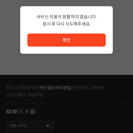
검색 결과가 없습니다.
서비스 이용이 원활하지 않습니다.
검색어의 단어 수를 줄이거나 필터조건을 변경하세요.
검색 결과가 없습니다.
잠시 후 다시 시도해주세요.
서비스 이용이 원활하지 않습니다. <br/> 잠시 후 다시 시도
확인
회사소개
이용약관
개인정보처리방침
운영정책
고객센터
스토브페이 이용약관
youtube
kakao
twitter
facebook
instagram
관련 사이트