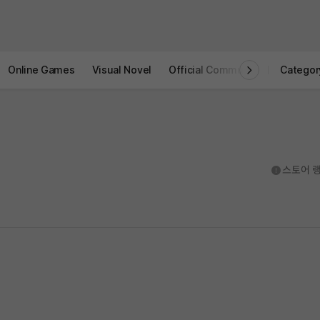
Online Games
Visual Novel
Official Community
STOVE I
Categor
도움말
스토어 랭