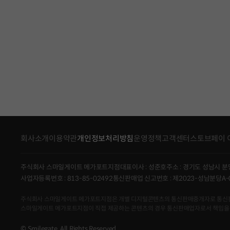
회사소개
이용약관
개인정보처리방침
운영정책
고객센터
스토브페이 
주식회사 스마일게이트 메가포트지점
대표이사 : 성준호
주소 : 경기도 성남시 분
사업자등록번호 : 813-85-02492
통신판매업 신고번호 : 제2023-성남분당A-
주식회사 스마일게이트 메가포트지점은 개별 디지털콘텐츠의 통신판매중개자로 통신판매의 당
스마일게이트 메가포트지점이 직접 제공하는 콘텐츠의 경우 통신판매업자로서 책임을
© Smilegate. All Rights Reserved.