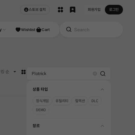
스토브 설치
회원가입
로그인
NDIE
y
Studio
Wishlist
Cart
카드형
킹 순
Search
Clear
상품 타입
folding
정식게임
유틸리티
컬렉션
DLC
DEMO
장르
folding