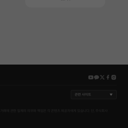
youtube
kakao
twitter
faceboo
insta
관련 사이트
거래에 관한 일체의 의무와 책임은 각 콘텐츠 제공자에게 있습니다. 단, 주식회사