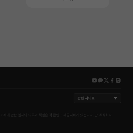
youtube
kakao
twitter
faceboo
insta
관련 사이트
거래에 관한 일체의 의무와 책임은 각 콘텐츠 제공자에게 있습니다. 단, 주식회사