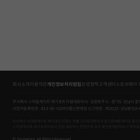
회사소개
이용약관
개인정보처리방침
운영정책
고객센터
스토브페이 
주식회사 스마일게이트 메가포트지점
대표이사 : 성준호
주소 : 경기도 성남시 분
사업자등록번호 : 813-85-02492
통신판매업 신고번호 : 제2023-성남분당A-
주식회사 스마일게이트 메가포트지점은 개별 디지털콘텐츠의 통신판매중개자로 통신판매의 당
스마일게이트 메가포트지점이 직접 제공하는 콘텐츠의 경우 통신판매업자로서 책임을
© Smilegate. All Rights Reserved.