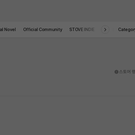
al Novel
Official Community
STOVE INDIE
Studio
Categor
도움말
스토어 랭