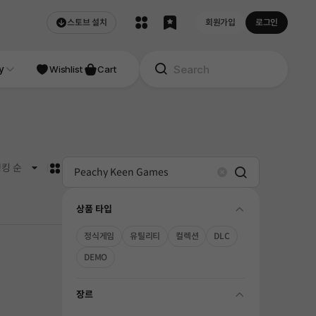
스토브 설치
회원가입
로그인
y
Wishlist
Cart
카드형
킹 순
Search
Clear
상품 타입
folding
정식게임
유틸리티
컬렉션
DLC
DEMO
장르
folding