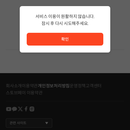
검색 결과가 없습니다.
서비스 이용이 원활하지 않습니다.
검색어의 단어 수를 줄이거나 필터조건을 변경하세요.
검색 결과가 없습니다.
잠시 후 다시 시도해주세요.
서비스 이용이 원활하지 않습니다. <br/> 잠시 후 다시 시도
확인
회사소개
이용약관
개인정보처리방침
운영정책
고객센터
스토브페이 이용약관
youtube
kakao
twitter
facebook
instagram
관련 사이트