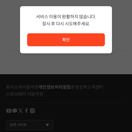
검색 결과가 없습니다.
서비스 이용이 원활하지 않습니다.
검색어의 단어 수를 줄이거나 필터조건을 변경하세요.
검색 결과가 없습니다.
잠시 후 다시 시도해주세요.
서비스 이용이 원활하지 않습니다. <br/> 잠시 후 다시 시도
확인
회사소개
이용약관
개인정보처리방침
운영정책
고객센터
스토브페이 이용약관
youtube
kakao
twitter
facebook
instagram
관련 사이트