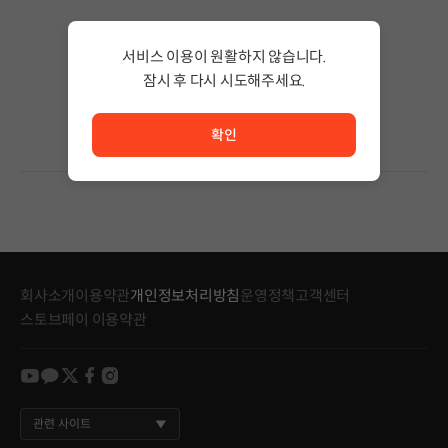
검색 결과가 없습니다.
서비스 이용이 원활하지 않습니다.
검색어의 단어 수를 줄이거나 필터조건을 변경하세요.
검색 결과가 없습니다.
잠시 후 다시 시도해주세요.
서비스 이용이 원활하지 않습니다. <br/> 잠시 후 다시 시도
확인
회사소개
이용약관
개인정보처리방침
운영정책
고객센터
스토브페이 이용약관
youtube
kakao
twitter
facebook
instagram
관련 사이트