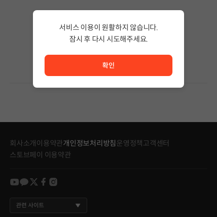
검색 결과가 없습니다.
서비스 이용이 원활하지 않습니다.
검색어의 단어 수를 줄이거나 필터조건을 변경하세요.
검색 결과가 없습니다.
잠시 후 다시 시도해주세요.
서비스 이용이 원활하지 않습니다. <br/> 잠시 후 다시 시도
확인
회사소개
이용약관
개인정보처리방침
운영정책
고객센터
스토브페이 이용약관
youtube
kakao
twitter
facebook
instagram
관련 사이트