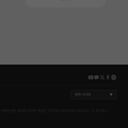
youtube
kakao
twitter
faceboo
insta
관련 사이트
거래에 관한 일체의 의무와 책임은 각 콘텐츠 제공자에게 있습니다. 단, 주식회사