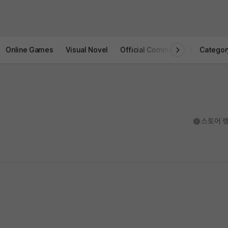
Online Games
Visual Novel
Official Community
STOVE I
Categor
도움말
스토어 랭