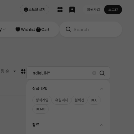
스토브 설치
회원가입
로그인
NDIE
y
Studio
Wishlist
Cart
카드형
킹 순
Search
Clear
상품 타입
folding
정식게임
유틸리티
컬렉션
DLC
DEMO
장르
folding