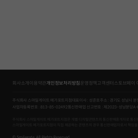
회사소개
이용약관
개인정보처리방침
운영정책
고객센터
스토브페이 
주식회사 스마일게이트 메가포트지점
대표이사 : 성준호
주소 : 경기도 성남시 분
사업자등록번호 : 813-85-02492
통신판매업 신고번호 : 제2023-성남분당A-
주식회사 스마일게이트 메가포트지점은 개별 디지털콘텐츠의 통신판매중개자로 통신판매의 당
스마일게이트 메가포트지점이 직접 제공하는 콘텐츠의 경우 통신판매업자로서 책임을
© Smilegate. All Rights Reserved.