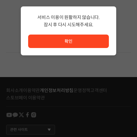
검색 결과가 없습니다.
서비스 이용이 원활하지 않습니다.
검색어의 단어 수를 줄이거나 필터조건을 변경하세요.
검색 결과가 없습니다.
잠시 후 다시 시도해주세요.
서비스 이용이 원활하지 않습니다. <br/> 잠시 후 다시 시도
확인
회사소개
이용약관
개인정보처리방침
운영정책
고객센터
스토브페이 이용약관
youtube
kakao
twitter
facebook
instagram
관련 사이트