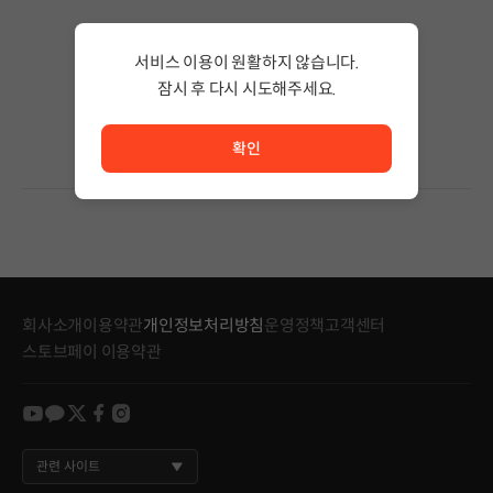
검색 결과가 없습니다.
서비스 이용이 원활하지 않습니다.
검색어의 단어 수를 줄이거나 필터조건을 변경하세요.
검색 결과가 없습니다.
잠시 후 다시 시도해주세요.
서비스 이용이 원활하지 않습니다. <br/> 잠시 후 다시 시도
확인
회사소개
이용약관
개인정보처리방침
운영정책
고객센터
스토브페이 이용약관
youtube
kakao
twitter
facebook
instagram
관련 사이트