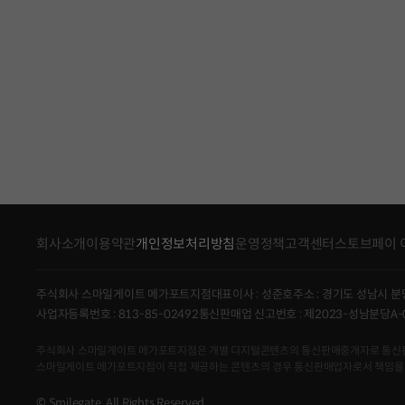
회사소개
이용약관
개인정보처리방침
운영정책
고객센터
스토브페이 
주식회사 스마일게이트 메가포트지점
대표이사 : 성준호
주소 : 경기도 성남시 분
사업자등록번호 : 813-85-02492
통신판매업 신고번호 : 제2023-성남분당A-
주식회사 스마일게이트 메가포트지점은 개별 디지털콘텐츠의 통신판매중개자로 통신판매의 당
스마일게이트 메가포트지점이 직접 제공하는 콘텐츠의 경우 통신판매업자로서 책임을
© Smilegate. All Rights Reserved.