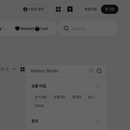
스토브 설치
회원가입
로그인
NDIE
y
Studio
Wishlist
Cart
카드형
킹 순
Search
Clear
상품 타입
folding
정식게임
유틸리티
컬렉션
DLC
DEMO
장르
folding