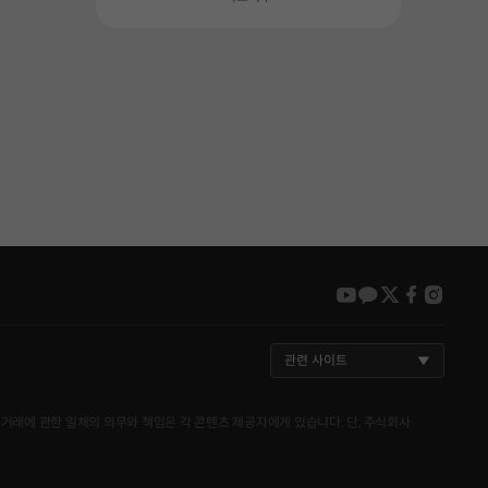
youtube
kakao
twitter
faceboo
insta
관련 사이트
거래에 관한 일체의 의무와 책임은 각 콘텐츠 제공자에게 있습니다. 단, 주식회사