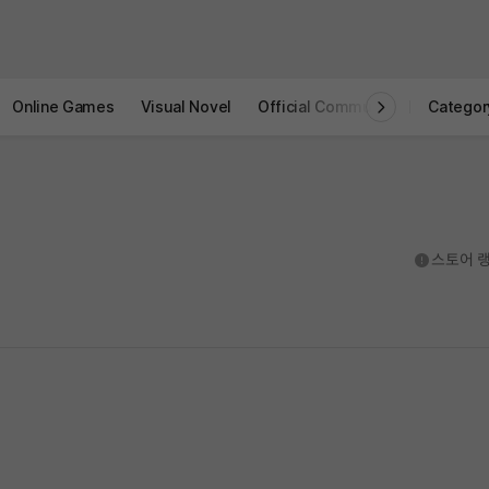
Online Games
Visual Novel
Official Community
STOVE I
Categor
도움말
스토어 랭