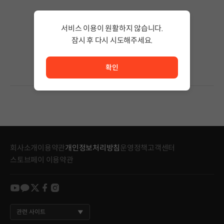
검색 결과가 없습니다.
서비스 이용이 원활하지 않습니다.
검색어의 단어 수를 줄이거나 필터조건을 변경하세요.
검색 결과가 없습니다.
잠시 후 다시 시도해주세요.
서비스 이용이 원활하지 않습니다. <br/> 잠시 후 다시 시도
확인
회사소개
이용약관
개인정보처리방침
운영정책
고객센터
스토브페이 이용약관
youtube
kakao
twitter
facebook
instagram
관련 사이트