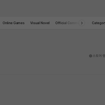
Online Games
Visual Novel
Official Community
STOVE I
Categor
도움말
스토어 랭