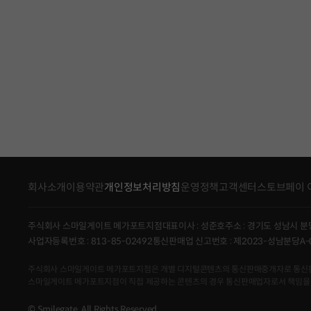
회사소개
이용약관
개인정보처리방침
운영정책
고객센터
스토브페이 
주식회사 스마일게이트 메가포트지점
대표이사 : 성준호
주소 : 경기도 성남시 분
사업자등록번호 : 813-85-02492
통신판매업 신고번호 : 제2023-성남분당A-
주식회사 스마일게이트 메가포트지점은 개별 디지털콘텐츠의 통신판매중개자로 통신판매의 당
스마일게이트 메가포트지점이 직접 제공하는 콘텐츠의 경우 통신판매업자로서 책임을
© Smilegate. All Rights Reserved.