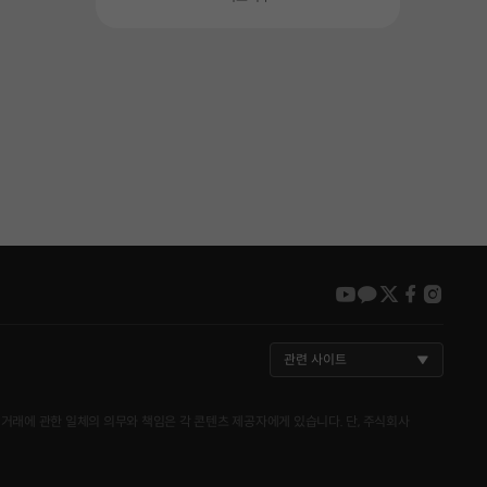
youtube
kakao
twitter
faceboo
insta
관련 사이트
거래에 관한 일체의 의무와 책임은 각 콘텐츠 제공자에게 있습니다. 단, 주식회사