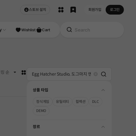
스토브 설치
회원가입
로그인
NDIE
y
Studio
Wishlist
Cart
카드형
킹 순
Search
Clear
상품 타입
folding
정식게임
유틸리티
컬렉션
DLC
DEMO
장르
folding