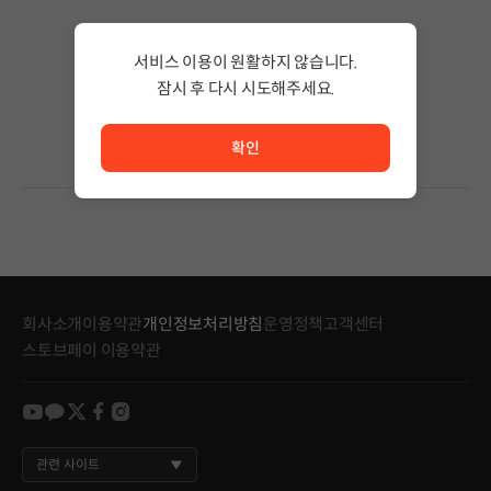
검색 결과가 없습니다.
서비스 이용이 원활하지 않습니다.
검색어의 단어 수를 줄이거나 필터조건을 변경하세요.
검색 결과가 없습니다.
잠시 후 다시 시도해주세요.
서비스 이용이 원활하지 않습니다. <br/> 잠시 후 다시 시도
확인
회사소개
이용약관
개인정보처리방침
운영정책
고객센터
스토브페이 이용약관
youtube
kakao
twitter
facebook
instagram
관련 사이트