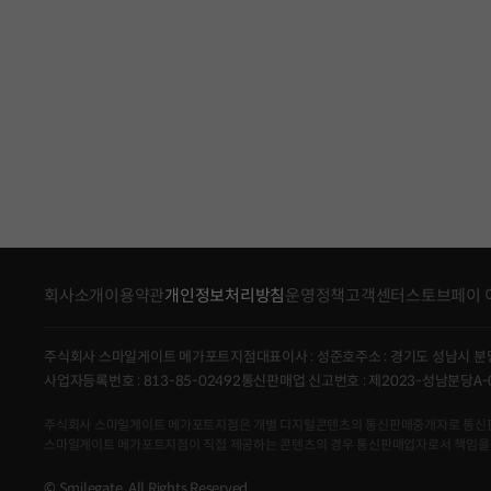
회사소개
이용약관
개인정보처리방침
운영정책
고객센터
스토브페이 
주식회사 스마일게이트 메가포트지점
대표이사 : 성준호
주소 : 경기도 성남시 분
사업자등록번호 : 813-85-02492
통신판매업 신고번호 : 제2023-성남분당A-
주식회사 스마일게이트 메가포트지점은 개별 디지털콘텐츠의 통신판매중개자로 통신판매의 당
스마일게이트 메가포트지점이 직접 제공하는 콘텐츠의 경우 통신판매업자로서 책임을
© Smilegate. All Rights Reserved.