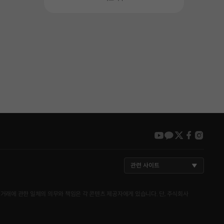
youtube
kakao
twitter
faceboo
insta
관련 사이트
거래에 관한 일체의 의무와 책임은 각 콘텐츠 제공자에게 있습니다. 단, 주식회사