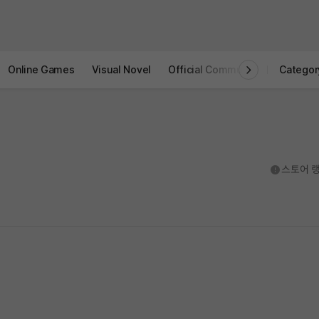
Online Games
Visual Novel
Official Community
STOVE I
Categor
도움말
스토어 랭