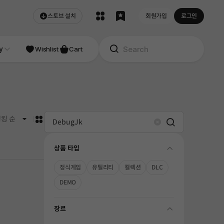
스토브 설치
회원가입
로그인
NDIE
y
Studio
Wishlist
Cart
카드형
킹 순
Search
Clear
상품 타입
folding
정식게임
유틸리티
컬렉션
DLC
DEMO
장르
folding