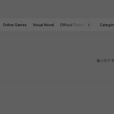
Online Games
Visual Novel
Official Community
STOVE I
Categor
도움말
스토어 랭