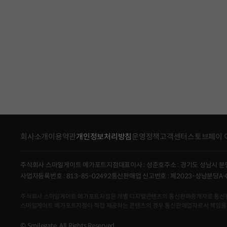
회사소개
이용약관
개인정보처리방침
운영정책
고객센터
스토브페이 
주식회사 스마일게이트 메가포트지점
대표이사 : 성준호
주소 : 경기도 성남시 분
사업자등록번호 : 813-85-02492
통신판매업 신고번호 : 제2023-성남분당A-
주식회사 스마일게이트 메가포트지점은 개별 디지털콘텐츠의 통신판매중개자로 통신판매의 당
스마일게이트 메가포트지점이 직접 제공하는 콘텐츠의 경우 통신판매업자로서 책임을
© Smilegate. All Rights Reserved.