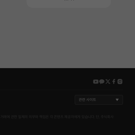
youtube
kakao
twitter
faceboo
insta
관련 사이트
거래에 관한 일체의 의무와 책임은 각 콘텐츠 제공자에게 있습니다. 단, 주식회사