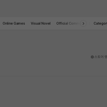
Online Games
Visual Novel
Official Community
STOVE I
Categor
도움말
스토어 랭