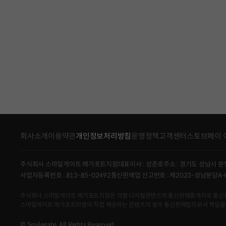
회사소개
이용약관
개인정보처리방침
운영정책
고객센터
스토브페이 
주식회사 스마일게이트 메가포트지점
대표이사 : 성준호
주소 : 경기도 성남시 분
사업자등록번호 : 813-85-02492
통신판매업 신고번호 : 제2023-성남분당A-
주식회사 스마일게이트 메가포트지점은 개별 디지털콘텐츠의 통신판매중개자로 통신판매의 당
스마일게이트 메가포트지점이 직접 제공하는 콘텐츠의 경우 통신판매업자로서 책임을
© Smilegate. All Rights Reserved.