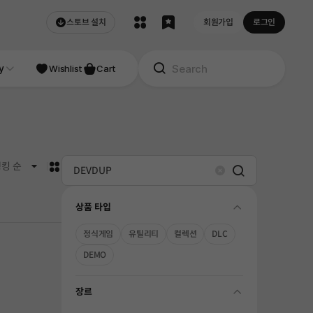
스토브 설치
회원가입
로그인
NDIE
y
Studio
Wishlist
Cart
카드형
킹 순
Search
Clear
상품 타입
folding
정식게임
유틸리티
컬렉션
DLC
DEMO
장르
folding