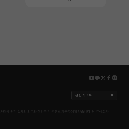
youtube
kakao
twitter
faceboo
insta
관련 사이트
거래에 관한 일체의 의무와 책임은 각 콘텐츠 제공자에게 있습니다. 단, 주식회사