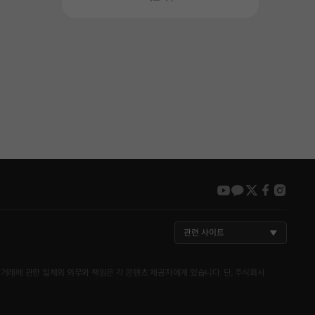
youtube
kakao
twitter
faceboo
insta
관련 사이트
거래에 관한 일체의 의무와 책임은 각 콘텐츠 제공자에게 있습니다. 단, 주식회사