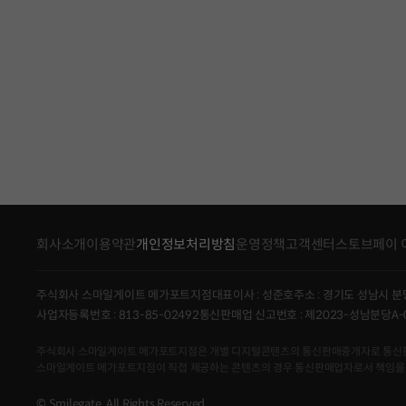
회사소개
이용약관
개인정보처리방침
운영정책
고객센터
스토브페이 
주식회사 스마일게이트 메가포트지점
대표이사 : 성준호
주소 : 경기도 성남시 분
사업자등록번호 : 813-85-02492
통신판매업 신고번호 : 제2023-성남분당A-
주식회사 스마일게이트 메가포트지점은 개별 디지털콘텐츠의 통신판매중개자로 통신판매의 당
스마일게이트 메가포트지점이 직접 제공하는 콘텐츠의 경우 통신판매업자로서 책임을
© Smilegate. All Rights Reserved.