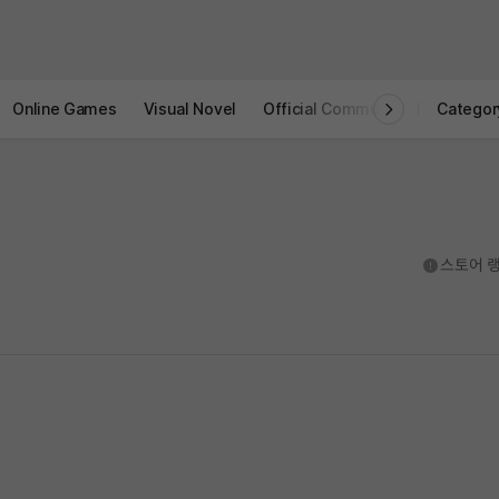
Online Games
Visual Novel
Official Community
STOVE I
Categor
도움말
스토어 랭