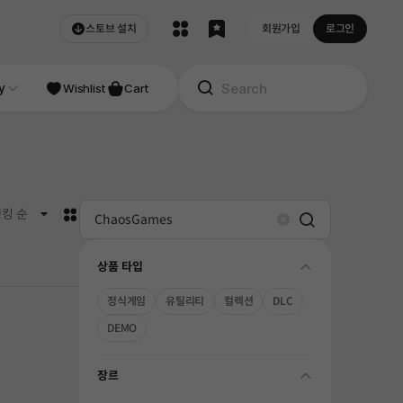
스토브 설치
회원가입
로그인
NDIE
y
Studio
Wishlist
Cart
카드형
킹 순
Search
Clear
상품 타입
folding
정식게임
유틸리티
컬렉션
DLC
DEMO
장르
folding