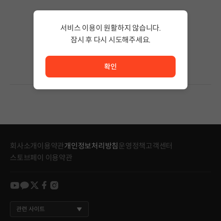
검색 결과가 없습니다.
서비스 이용이 원활하지 않습니다.
검색어의 단어 수를 줄이거나 필터조건을 변경하세요.
검색 결과가 없습니다.
잠시 후 다시 시도해주세요.
서비스 이용이 원활하지 않습니다. <br/> 잠시 후 다시 시도
확인
회사소개
이용약관
개인정보처리방침
운영정책
고객센터
스토브페이 이용약관
youtube
kakao
twitter
facebook
instagram
관련 사이트