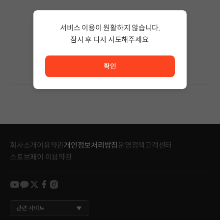
검색 결과가 없습니다.
서비스 이용이 원활하지 않습니다.
검색어의 단어 수를 줄이거나 필터조건을 변경하세요.
검색 결과가 없습니다.
잠시 후 다시 시도해주세요.
서비스 이용이 원활하지 않습니다. <br/> 잠시 후 다시 시도
확인
회사소개
이용약관
개인정보처리방침
운영정책
고객센터
스토브페이 이용약관
youtube
kakao
twitter
facebook
instagram
관련 사이트