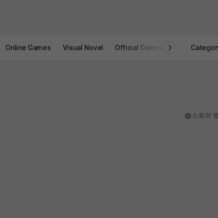
Online Games
Visual Novel
Official Community
STOVE I
Categor
도움말
스토어 랭