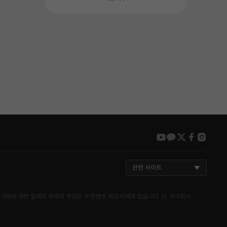
youtube
kakao
twitter
faceboo
insta
관련 사이트
거래에 관한 일체의 의무와 책임은 각 콘텐츠 제공자에게 있습니다. 단, 주식회사