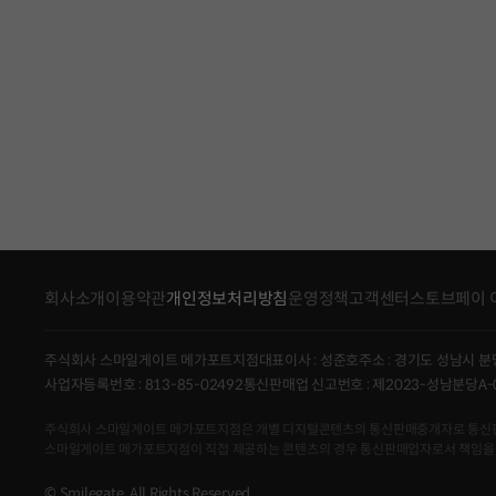
회사소개
이용약관
개인정보처리방침
운영정책
고객센터
스토브페이 
주식회사 스마일게이트 메가포트지점
대표이사 : 성준호
주소 : 경기도 성남시 분
사업자등록번호 : 813-85-02492
통신판매업 신고번호 : 제2023-성남분당A-
주식회사 스마일게이트 메가포트지점은 개별 디지털콘텐츠의 통신판매중개자로 통신판매의 당
스마일게이트 메가포트지점이 직접 제공하는 콘텐츠의 경우 통신판매업자로서 책임을
© Smilegate. All Rights Reserved.