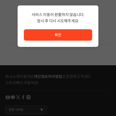
검색 결과가 없습니다.
서비스 이용이 원활하지 않습니다.
검색어의 단어 수를 줄이거나 필터조건을 변경하세요.
검색 결과가 없습니다.
잠시 후 다시 시도해주세요.
서비스 이용이 원활하지 않습니다. <br/> 잠시 후 다시 시도
확인
회사소개
이용약관
개인정보처리방침
운영정책
고객센터
스토브페이 이용약관
youtube
kakao
twitter
facebook
instagram
관련 사이트