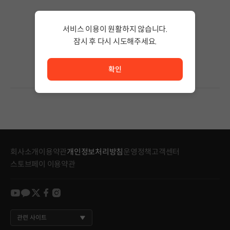
검색 결과가 없습니다.
서비스 이용이 원활하지 않습니다.
검색어의 단어 수를 줄이거나 필터조건을 변경하세요.
검색 결과가 없습니다.
잠시 후 다시 시도해주세요.
서비스 이용이 원활하지 않습니다. <br/> 잠시 후 다시 시도
확인
회사소개
이용약관
개인정보처리방침
운영정책
고객센터
스토브페이 이용약관
youtube
kakao
twitter
facebook
instagram
관련 사이트