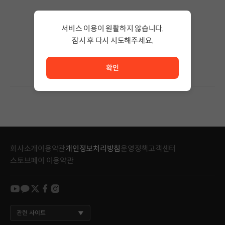
검색 결과가 없습니다.
서비스 이용이 원활하지 않습니다.
검색어의 단어 수를 줄이거나 필터조건을 변경하세요.
검색 결과가 없습니다.
잠시 후 다시 시도해주세요.
서비스 이용이 원활하지 않습니다. <br/> 잠시 후 다시 시도
확인
회사소개
이용약관
개인정보처리방침
운영정책
고객센터
스토브페이 이용약관
youtube
kakao
twitter
facebook
instagram
관련 사이트