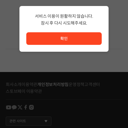
검색 결과가 없습니다.
서비스 이용이 원활하지 않습니다.
검색어의 단어 수를 줄이거나 필터조건을 변경하세요.
검색 결과가 없습니다.
잠시 후 다시 시도해주세요.
서비스 이용이 원활하지 않습니다. <br/> 잠시 후 다시 시도
확인
회사소개
이용약관
개인정보처리방침
운영정책
고객센터
스토브페이 이용약관
youtube
kakao
twitter
facebook
instagram
관련 사이트