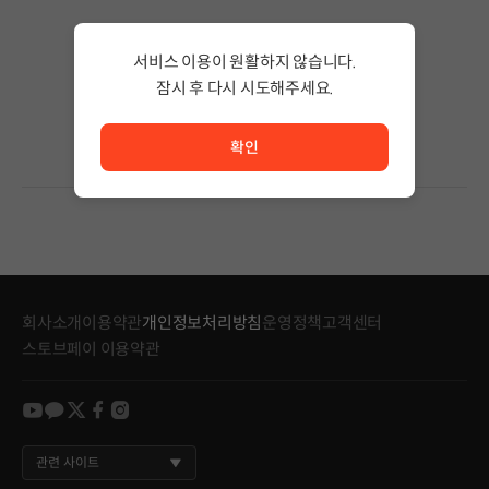
검색 결과가 없습니다.
서비스 이용이 원활하지 않습니다.
검색어의 단어 수를 줄이거나 필터조건을 변경하세요.
검색 결과가 없습니다.
잠시 후 다시 시도해주세요.
서비스 이용이 원활하지 않습니다. <br/> 잠시 후 다시 시도
확인
회사소개
이용약관
개인정보처리방침
운영정책
고객센터
스토브페이 이용약관
youtube
kakao
twitter
facebook
instagram
관련 사이트