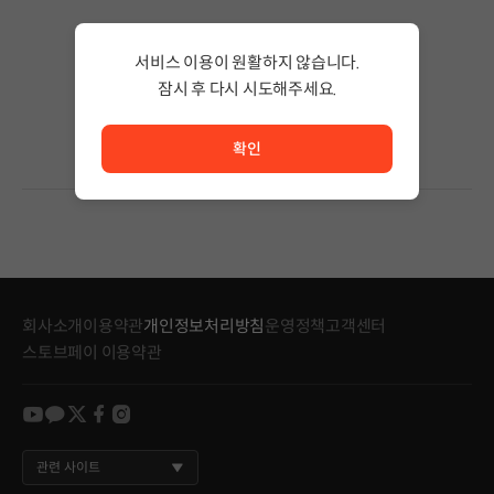
검색 결과가 없습니다.
서비스 이용이 원활하지 않습니다.
검색어의 단어 수를 줄이거나 필터조건을 변경하세요.
검색 결과가 없습니다.
잠시 후 다시 시도해주세요.
서비스 이용이 원활하지 않습니다. <br/> 잠시 후 다시 시도
확인
회사소개
이용약관
개인정보처리방침
운영정책
고객센터
스토브페이 이용약관
youtube
kakao
twitter
facebook
instagram
관련 사이트