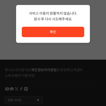
검색 결과가 없습니다.
서비스 이용이 원활하지 않습니다.
검색어의 단어 수를 줄이거나 필터조건을 변경하세요.
검색 결과가 없습니다.
잠시 후 다시 시도해주세요.
서비스 이용이 원활하지 않습니다. <br/> 잠시 후 다시 시도
확인
회사소개
이용약관
개인정보처리방침
운영정책
고객센터
스토브페이 이용약관
youtube
kakao
twitter
facebook
instagram
관련 사이트