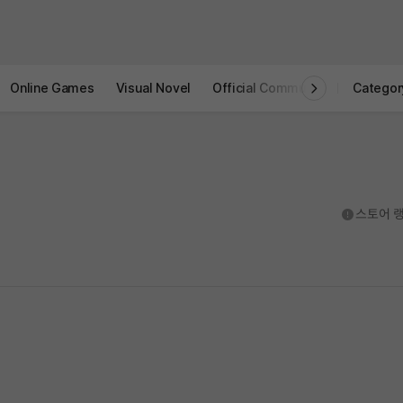
Online Games
Visual Novel
Official Community
STOVE I
Categor
도움말
스토어 랭