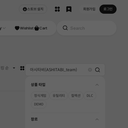
스토브 설치
회원가입
로그인
NDIE
y
Studio
Wishlist
Cart
카드형
킹 순
Search
Clear
상품 타입
folding
정식게임
유틸리티
컬렉션
DLC
DEMO
장르
folding