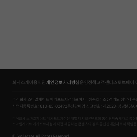
회사소개
이용약관
개인정보처리방침
운영정책
고객센터
스토브페이 
주식회사 스마일게이트 메가포트지점
대표이사 : 성준호
주소 : 경기도 성남시 분
사업자등록번호 : 813-85-02492
통신판매업 신고번호 : 제2023-성남분당A-
주식회사 스마일게이트 메가포트지점은 개별 디지털콘텐츠의 통신판매중개자로 통신판매의 당
스마일게이트 메가포트지점이 직접 제공하는 콘텐츠의 경우 통신판매업자로서 책임을
© Smilegate. All Rights Reserved.