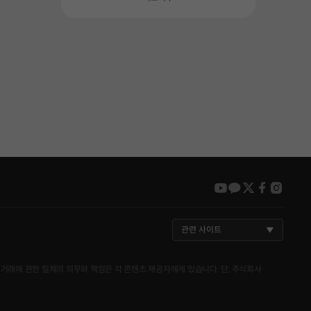
youtube
kakao
twitter
faceboo
insta
관련 사이트
거래에 관한 일체의 의무와 책임은 각 콘텐츠 제공자에게 있습니다. 단, 주식회사